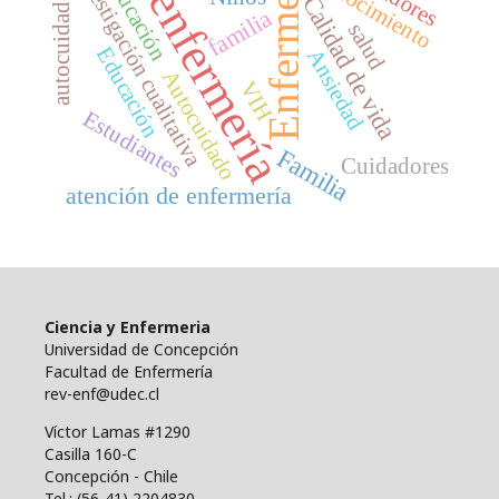
Enfermería
investigación cualitativa
Conocimiento
educación
enfermería
autocuidado
Calidad de vida
familia
salud
Educación
Ansiedad
Autocuidado
VIH
Estudiantes
Familia
Cuidadores
atención de enfermería
Ciencia y Enfermeria
Universidad de Concepción
Facultad de Enfermería
rev-enf@udec.cl
Víctor Lamas #1290
Casilla 160-C
Concepción - Chile
Tel.: (56-41) 2204830