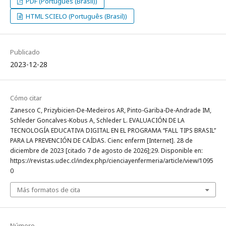
PDF (Português (Brasil))
HTML SCIELO (Português (Brasil))
Publicado
2023-12-28
Cómo citar
Zanesco C, Prizybicien-De-Medeiros AR, Pinto-Gariba-De-Andrade IM,
Schleder Goncalves-Kobus A, Schleder L. EVALUACIÓN DE LA
TECNOLOGÍA EDUCATIVA DIGITAL EN EL PROGRAMA “FALL TIPS BRASIL”
PARA LA PREVENCIÓN DE CAÍDAS. Cienc enferm [Internet]. 28 de
diciembre de 2023 [citado 7 de agosto de 2026];29. Disponible en:
https://revistas.udec.cl/index.php/cienciayenfermeria/article/view/1095
0
Más formatos de cita
Número