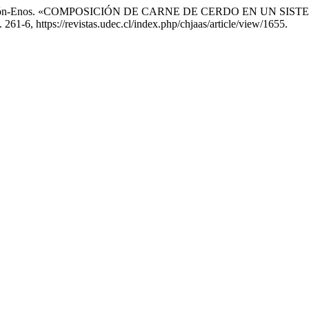
z, y J. Alarcón-Enos. «COMPOSICIÓN DE CARNE DE CERDO EN U
. 261-6, https://revistas.udec.cl/index.php/chjaas/article/view/1655.