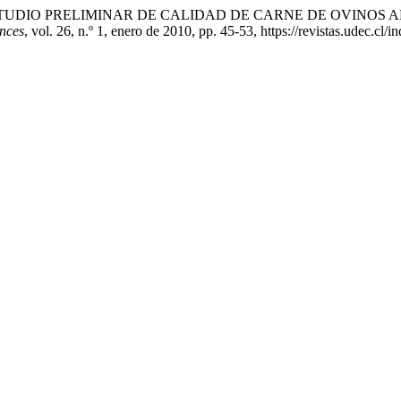
 y P. . Melín. «ESTUDIO PRELIMINAR DE CALIDAD DE CARNE D
ences
, vol. 26, n.º 1, enero de 2010, pp. 45-53, https://revistas.udec.cl/