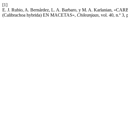
[1]
E. J. Rubio, A. Bernárdez, L. A. Barbaro, y M. A. Karl
(Calibrachoa hybrida) EN MACETAS»,
Chileanjaas
, vol. 40, n.º 3,