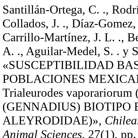
Santillán-Ortega, C. ., Rodr
Collados, J. ., Díaz-Gomez, 
Carrillo-Martínez, J. L. ., B
A. ., Aguilar-Medel, S. . y 
«SUSCEPTIBILIDAD BAS
POBLACIONES MEXICA
Trialeurodes vaporarioru
(GENNADIUS) BIOTIPO 
ALEYRODIDAE)»,
Chilea
Animal Sciences
, 27(1), pp