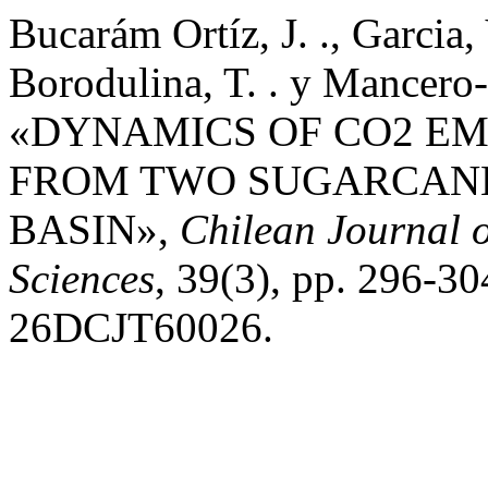
Bucarám Ortíz, J. ., Garcia, Y
Borodulina, T. . y Mancero-
«DYNAMICS OF CO2 EM
FROM TWO SUGARCANE
BASIN»,
Chilean Journal 
Sciences
, 39(3), pp. 296-
26DCJT60026.