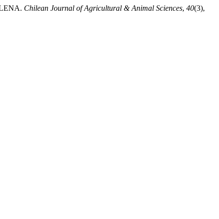
HILENA.
Chilean Journal of Agricultural & Animal Sciences
,
40
(3),