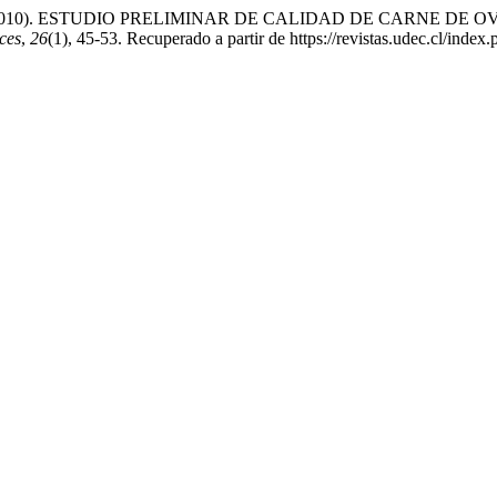
., & Melín, P. . (2010). ESTUDIO PRELIMINAR DE CALIDAD DE
ces
,
26
(1), 45-53. Recuperado a partir de https://revistas.udec.cl/index