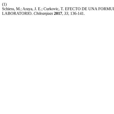
(1)
Schiess, M.; Araya, J. E.; Curkovic, T. EFECTO DE UNA F
LABORATORIO.
Chileanjaas
2017
,
33
, 136-141.