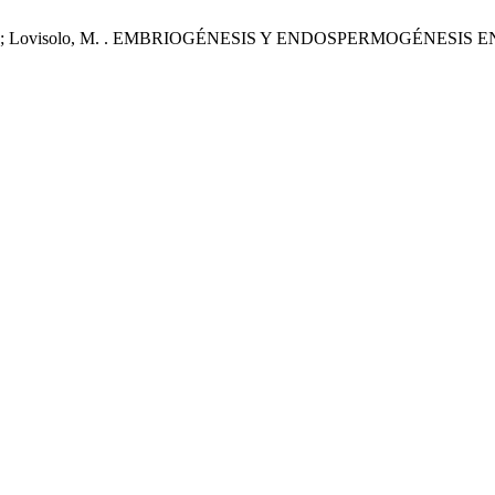
.; Soto, M. S.; Lovisolo, M. . EMBRIOGÉNESIS Y ENDOSPERMOGÉ