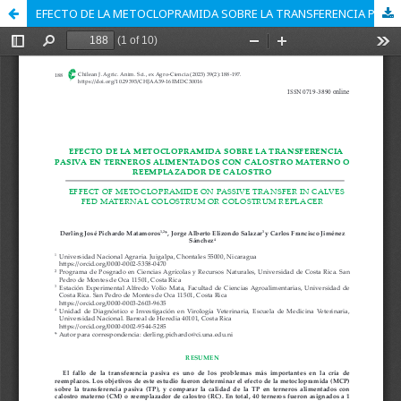
EFECTO DE LA METOCLOPRAMIDA SOBRE LA TRANSFERENCIA PASIVA EN TERNEROS ALIMENTADOS CON CALOSTRO MATERNO O REEMPLAZADOR DE CALOSTR