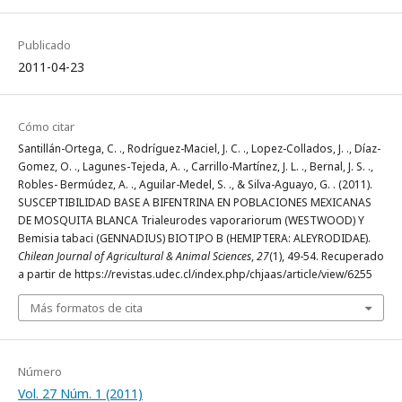
Publicado
2011-04-23
Cómo citar
Santillán-Ortega, C. ., Rodríguez-Maciel, J. C. ., Lopez-Collados, J. ., Díaz-
Gomez, O. ., Lagunes-Tejeda, A. ., Carrillo-Martínez, J. L. ., Bernal, J. S. .,
Robles- Bermúdez, A. ., Aguilar-Medel, S. ., & Silva-Aguayo, G. . (2011).
SUSCEPTIBILIDAD BASE A BIFENTRINA EN POBLACIONES MEXICANAS
DE MOSQUITA BLANCA Trialeurodes vaporariorum (WESTWOOD) Y
Bemisia tabaci (GENNADIUS) BIOTIPO B (HEMIPTERA: ALEYRODIDAE).
Chilean Journal of Agricultural & Animal Sciences
,
27
(1), 49-54. Recuperado
a partir de https://revistas.udec.cl/index.php/chjaas/article/view/6255
Más formatos de cita
Número
Vol. 27 Núm. 1 (2011)