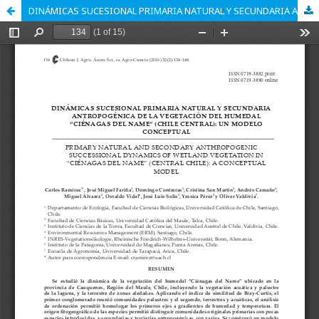
DINÁMICAS SUCESIONAL PRIMARIA NATURAL Y SECUNDARIA ANTROPOGÉNICA DE LA VEGETACIÓN DEL HUMEDAL “CIÉNAGAS DEL NAME” (CHILE CENTRAL): UN MODELO CONCEPTUAL