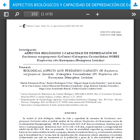
ASPECTOS BIOLÓGICOS Y CAPACIDAD DE DEPREDACIÓN DE Exochomus marginipennis (LeConte) (Coleoptera: Coccinellidae) SOBRE Diaphorina citri Kuwayama (Hemiptera: Liviidae)