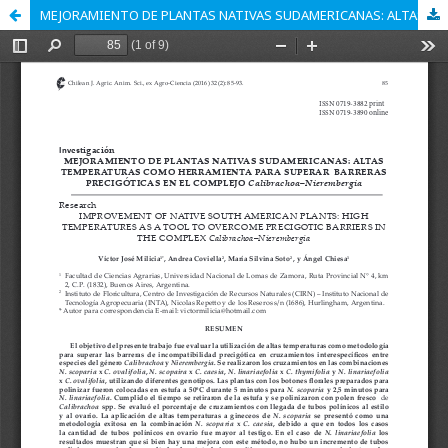
MEJORAMIENTO DE PLANTAS NATIVAS SUDAMERICANAS: ALTAS TEMPERATURAS COMO HERRAMIENTA PARA SUPERAR BARRERAS PRECIGÓTICAS EN EL COMPLEJO Calibrachoa–Nierembergia