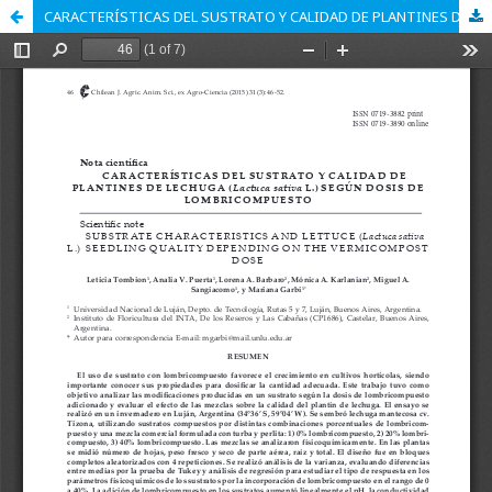
CARACTERÍSTICAS DEL SUSTRATO Y CALIDAD DE PLANTINES DE LECHUGA (Lactuca sativa L.) SEGÚN DOSIS DE LOMBRICOMPUESTO