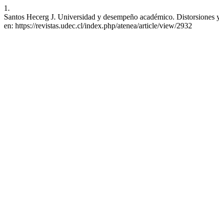
1.
Santos Hecerg J. Universidad y desempeño académico. Distorsiones y a
en: https://revistas.udec.cl/index.php/atenea/article/view/2932