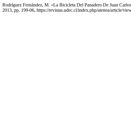
Rodríguez Fernández, M. «La Bicicleta Del Panadero De Juan Carlo
2013, pp. 199-06, https://revistas.udec.cl/index.php/atenea/article/vie