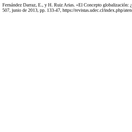
Fernández Darraz, E., y H. Ruiz Arias. «El Concepto globalización:
507, junio de 2013, pp. 133-47, https://revistas.udec.cl/index.php/aten