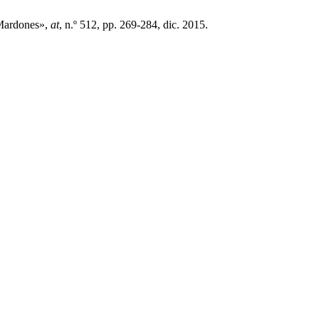
 Mardones»,
at
, n.º 512, pp. 269-284, dic. 2015.