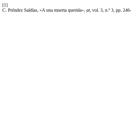
[1]
C. Préndez Saldías, «A una muerta querida»,
at
, vol. 3, n.º 3, pp. 2