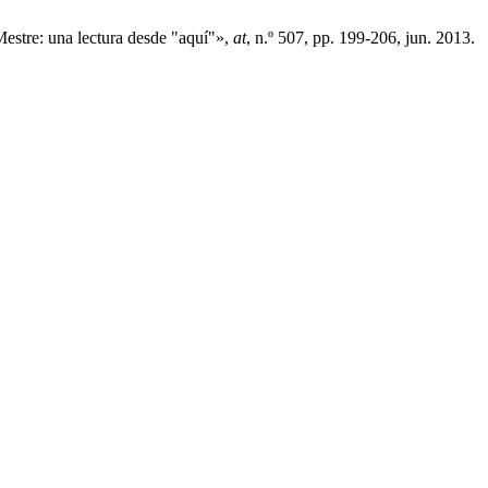
estre: una lectura desde "aquí"»,
at
, n.º 507, pp. 199-206, jun. 2013.