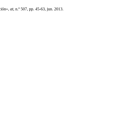
ción»,
at
, n.º 507, pp. 45-63, jun. 2013.