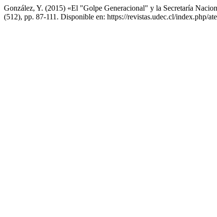
González, Y. (2015) «El "Golpe Generacional" y la Secretaría Naciona
(512), pp. 87-111. Disponible en: https://revistas.udec.cl/index.php/a