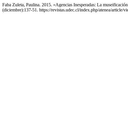
Faba Zuleta, Paulina. 2015. «Agencias Inesperadas: La museificació
(diciembre):137-51. https://revistas.udec.cl/index.php/atenea/article/v