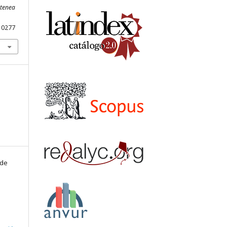
tenea
10277
 de