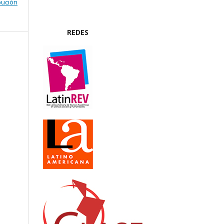
bución
REDES