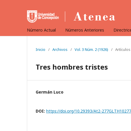
Número Actual
Números Anteriores
Directric
Inicio
/
Archivos
/
Vol. 3 Núm. 2 (1926)
/
Artículos
Tres hombres tristes
Germán Luco
DOI:
https://doi.org/10.29393/At2-277GLTH1027