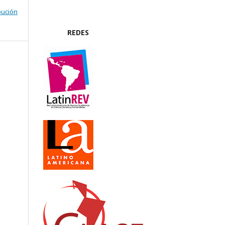
bución
REDES