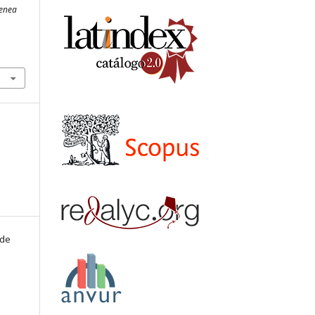
enea
 de