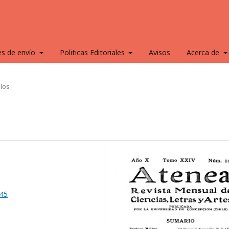
es de envío
Politicas Editoriales
Avisos
Acerca de
ulos
245