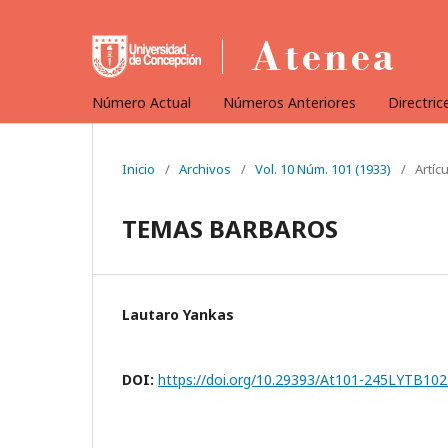
Número Actual
Números Anteriores
Directric
Inicio
/
Archivos
/
Vol. 10 Núm. 101 (1933)
/
Artíc
TEMAS BARBAROS
Lautaro Yankas
DOI:
https://doi.org/10.29393/At101-245LYTB10