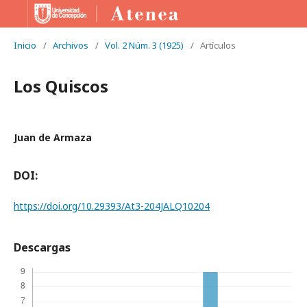
Inicio
/
Archivos
/
Vol. 2 Núm. 3 (1925)
/
Artículos
Los Quiscos
Juan de Armaza
DOI:
https://doi.org/10.29393/At3-204JALQ10204
Descargas