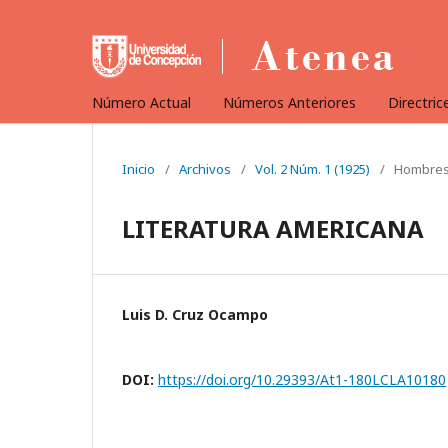
Número Actual
Números Anteriores
Directric
Inicio
/
Archivos
/
Vol. 2 Núm. 1 (1925)
/
Hombres,
LITERATURA AMERICANA
Luis D. Cruz Ocampo
DOI:
https://doi.org/10.29393/At1-180LCLA10180