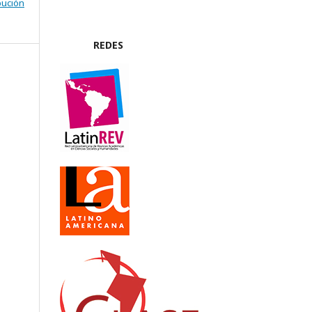
bución
REDES