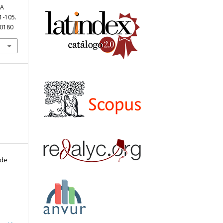
RA
91-105.
10180
 de