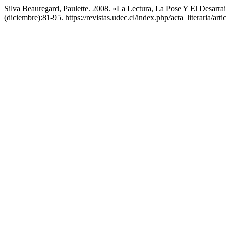
Silva Beauregard, Paulette. 2008. «La Lectura, La Pose Y El Desarr
(diciembre):81-95. https://revistas.udec.cl/index.php/acta_literaria/art