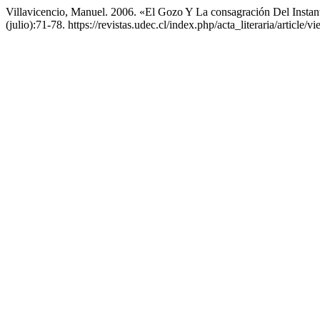
Villavicencio, Manuel. 2006. «El Gozo Y La consagración Del Instan
(julio):71-78. https://revistas.udec.cl/index.php/acta_literaria/article/v