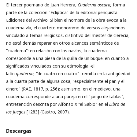
El tercer poemario de Juan Herrera,
Cuaderna oscura,
forma
parte de la colección "Eclíptica" de la editorial penquista
Ediciones del Archivo. Si bien el nombre de la obra evoca a la
cuaderna vía, el cuarteto monorrimo de versos alejandrinos
vinculado a temas religiosos, distintivo del mester de clerecía,
no está demás reparar en otros alcances semánticos de
"cuaderna": en relación con los navíos, la cuaderna
corresponde a una pieza de la quilla de un buque; en cuanto a
significados vinculados con su etimología -el
latín
quaterna,
"de cuatro en cuatro"- remitía en la antigüedad
a la cuarta parte de alguna cosa, "especialmente el pan y el
dinero" (RAE, 1817, p. 256); asimismo, en el medievo, una
cuaderna corresponde a una pareja en el "juego de tablas",
entretención descrita por Alfonso X "el Sabio" en el
Libro de
los Juegos
[1283] (Castro, 2007).
Descargas