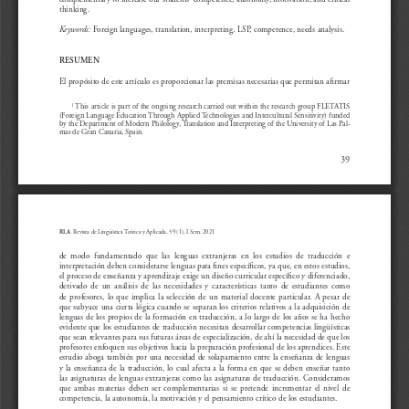
thinking.
Keywords:
Foreign languages, translation, interpreting, LSP, competence, needs analysis.
RESUMEN
El propósito de este artículo es proporcionar las premisas necesarias que permitan afirmar 
 This article is part of the ongoing research carried out within the research group FLETATIS 
1
(Foreign Language Education Through Applied Technologies and Intercultural Sensitivity) funded 
by the Department of Modern Philology, Translation and Interpreting of the University of Las Pal-
mas de Gran Canaria, Spain.
39
RLA
. Revista de Lingüística Teórica y Aplicada, 59 (1), I Sem. 2021
de  modo  fundamentado  que  las  lenguas  extranjeras  en  los  estudios  de  traducción  e  
interpretación deben considerarse lenguas para fines específicos, ya que, en estos estudios, 
el proceso de enseñanza y aprendizaje exige un diseño curricular específico y diferenciado, 
derivado  de  un  análisis  de  las  necesidades  y  características  tanto  de  estudiantes  como  
de  profesores,  lo  que  implica  la  selección  de  un  material  docente  particular.  A  pesar  de  
que subyace una cierta lógica cuando se separan los criterios relativos a la adquisición de 
lenguas de los propios de la formación en traducción, a lo largo de los años se ha hecho 
evidente que los estudiantes de traducción necesitan desarrollar competencias lingüísticas 
que sean relevantes para sus futuras áreas de especialización, de ahí la necesidad de que los 
profesores enfoquen sus objetivos hacia la preparación profesional de los aprendices. Este 
estudio aboga también por una necesidad de solapamiento entre la enseñanza de lenguas 
y la enseñanza de la traducción, lo cual afecta a la forma en que se deben enseñar tanto 
las asignaturas de lenguas extranjeras como las asignaturas de traducción. Consideramos 
que  ambas  materias  deben  ser  complementarias  si  se  pretende  incrementar  el  nivel  de  
competencia, la autonomía, la motivación y el pensamiento crítico de los estudiantes.