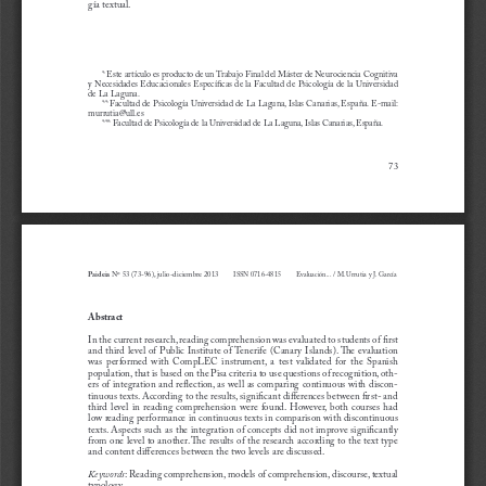
gía textual.
* Este artículo es producto de un Trabajo Final del Máster de Neurociencia Cognitiva 
y Necesidades Educacionales Específicas de la Facultad de Psicología de la Universidad 
de La Laguna.
** Facultad de Psicología Universidad de La Laguna, Islas Canarias, España. E-mail: 
murrutia@ull.es
*** Facultad de Psicología de la Universidad de La Laguna, Islas Canarias, España. 
73
Paideia
 Nº 53 (73-96), julio-diciembre 2013 
ISSN 0716-4815  
Evaluación... / M. Urrutia y J. García
Abstract
In the current research, reading comprehension was evaluated to students of first 
and third level of Public Institute of Tenerife (Canary Islands). The evaluation 
was  performed  with  CompLEC  instrument,  a  test  validated  for  the  Spanish  
population, that is based on the Pisa criteria to use questions of recognition, oth
-
ers of integration and reflection, as well as comparing continuous with discon
-
tinuous texts. According to the results, significant differences between first- and 
third  level  in  reading  comprehension  were  found.  However,  both  courses  had  
low reading performance in continuous texts in comparison with discontinuous 
texts. Aspects such as the integration of concepts did not improve significantly 
from one level to another. The results of the research according to the text type 
and content differences between the two levels are discussed.
Keywords
:
Reading comprehension, models of comprehension, discourse, textual 
typology.