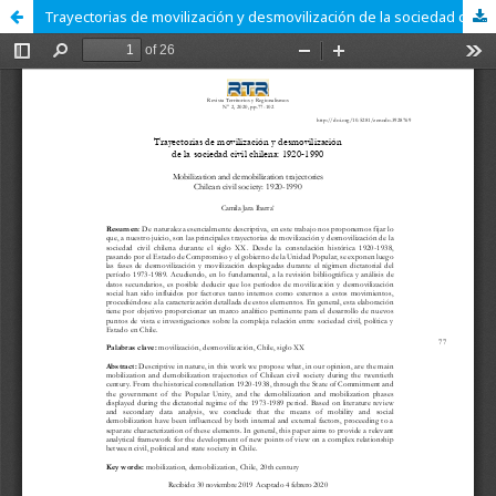
Trayectorias de movilización y desmovilización de la sociedad civil chilena: 1920-1990