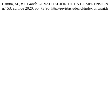
Urrutia, M., y J. García. «EVALUACIÓN DE LA COMPR
n.º 53, abril de 2020, pp. 73-96, http://revistas.udec.cl/index.php/paid