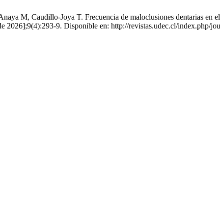
naya M, Caudillo-Joya T. Frecuencia de maloclusiones dentarias en el s
de 2026];9(4):293-9. Disponible en: http://revistas.udec.cl/index.php/j