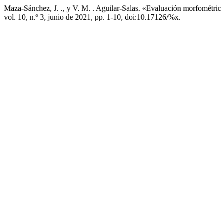
Maza-Sánchez, J. ., y V. M. . Aguilar-Salas. «Evaluación morfométri
vol. 10, n.º 3, junio de 2021, pp. 1-10, doi:10.17126/%x.