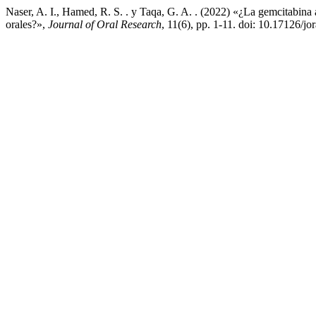
Naser, A. I., Hamed, R. S. . y Taqa, G. A. . (2022) «¿La gemcitabina 
orales?»,
Journal of Oral Research
, 11(6), pp. 1-11. doi: 10.17126/jo