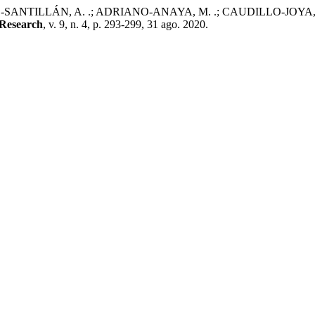
LÁN, A. .; ADRIANO-ANAYA, M. .; CAUDILLO-JOYA, T. . Frecuen
 Research
, v. 9, n. 4, p. 293-299, 31 ago. 2020.