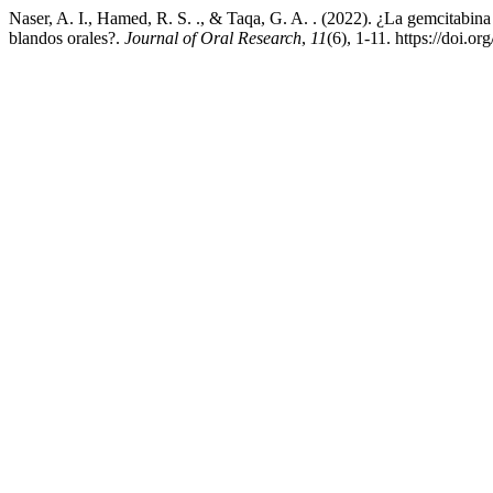
Naser, A. I., Hamed, R. S. ., & Taqa, G. A. . (2022). ¿La gemcitabina
blandos orales?.
Journal of Oral Research
,
11
(6), 1-11. https://doi.o