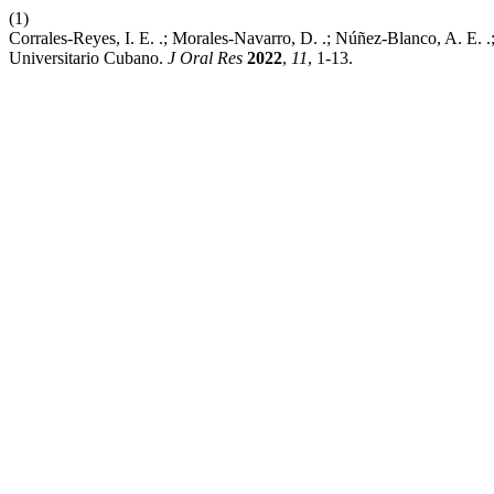
(1)
Corrales-Reyes, I. E. .; Morales-Navarro, D. .; Núñez-Blanco, A. E
Universitario Cubano.
J Oral Res
2022
,
11
, 1-13.