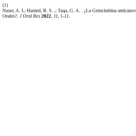
(1)
Naser, A. I.; Hamed, R. S. .; Taqa, G. A. . ¿La Gemcitabina antican
Orales?.
J Oral Res
2022
,
11
, 1-11.