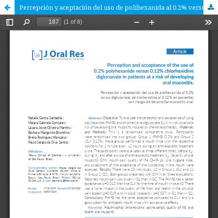
Percepción y aceptación del uso de polihexanida al 0.2% versus digluconato de clorhexidina al 0.12% en pacientes con riesgo de desarrollar mucositis oral.