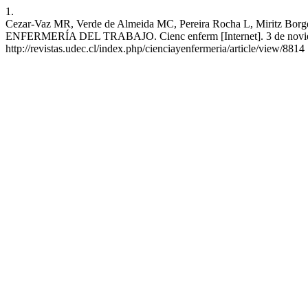
1.
Cezar-Vaz MR, Verde de Almeida MC, Pereira Rocha L, Miri
ENFERMERÍA DEL TRABAJO. Cienc enferm [Internet]. 3 de noviembr
http://revistas.udec.cl/index.php/cienciayenfermeria/article/view/8814