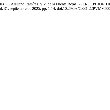
re González, C. Arellano Ramírez, y V. de la Fuente Rojas. «P
vol. 31, septiembre de 2025, pp. 1-14, doi:10.29393/CE31-22PVMV50