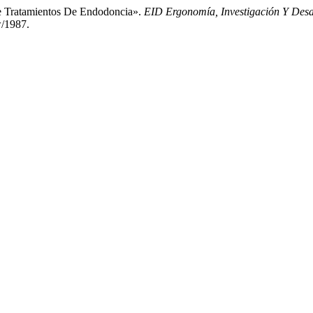
e Tratamientos De Endodoncia».
EID Ergonomía, Investigación Y Desa
w/1987.