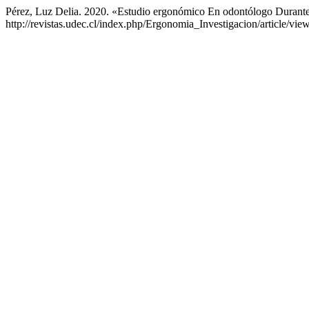
Pérez, Luz Delia. 2020. «Estudio ergonómico En odontólogo Durant
http://revistas.udec.cl/index.php/Ergonomia_Investigacion/article/vie